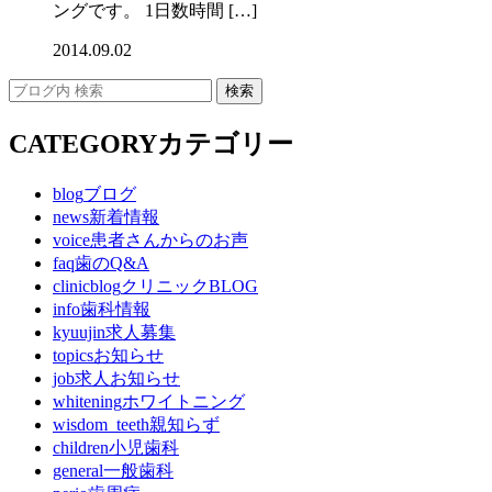
ングです。 1日数時間 […]
2014.09.02
CATEGORY
カテゴリー
blog
ブログ
news
新着情報
voice
患者さんからのお声
faq
歯のQ&A
clinicblog
クリニックBLOG
info
歯科情報
kyuujin
求人募集
topics
お知らせ
job
求人お知らせ
whitening
ホワイトニング
wisdom_teeth
親知らず
children
小児歯科
general
一般歯科