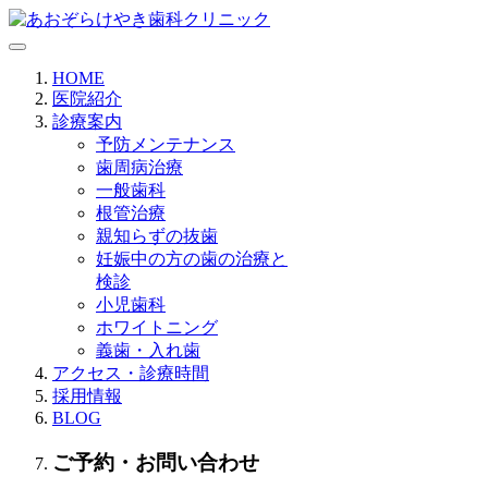
HOME
医院紹介
診療案内
予防メンテナンス
歯周病治療
一般歯科
根管治療
親知らずの抜歯
妊娠中の方の歯の治療と
検診
小児歯科
ホワイトニング
義歯・入れ歯
アクセス・診療時間
採用情報
BLOG
ご予約・お問い合わせ