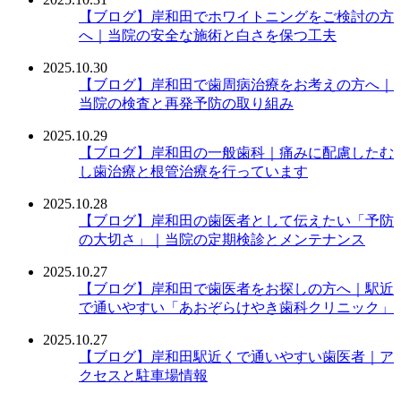
【ブログ】
岸和田でホワイトニングをご検討の方
へ｜当院の安全な施術と白さを保つ工夫
2025.10.30
【ブログ】
岸和田で歯周病治療をお考えの方へ｜
当院の検査と再発予防の取り組み
2025.10.29
【ブログ】
岸和田の一般歯科｜痛みに配慮したむ
し歯治療と根管治療を行っています
2025.10.28
【ブログ】
岸和田の歯医者として伝えたい「予防
の大切さ」｜当院の定期検診とメンテナンス
2025.10.27
【ブログ】
岸和田で歯医者をお探しの方へ｜駅近
で通いやすい「あおぞらけやき歯科クリニック」
2025.10.27
【ブログ】
岸和田駅近くで通いやすい歯医者｜ア
クセスと駐車場情報