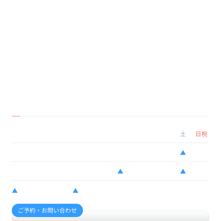
Infomation
当クリニックについて
診療時間
月
火
水
木
金
土
日祝
10:00 - 13:00
●
●
●
●
●
▲
ー
14:30 - 20:00
●
ー
▲
●
●
▲
ー
▲
水…14:30 - 19:00
▲
土…9:00 - 12:00 / 13:00 - 16:00
ご予約・お問い合わせ