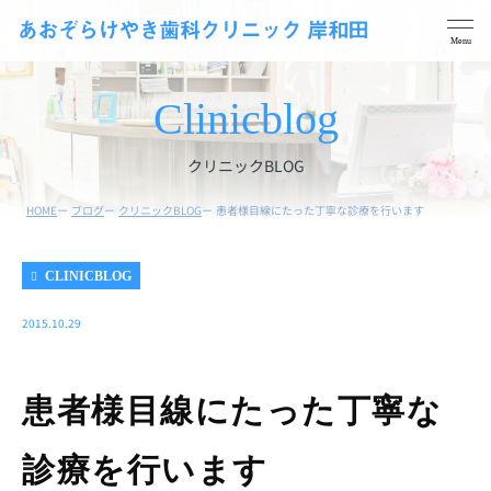
Clinicblog
クリニックBLOG
HOME
ブログ
クリニックBLOG
患者様目線にたった丁寧な診療を行います
予防メンテナンス
歯周病治療
CLINICBLOG
一般歯科
根管治療
妊娠中の方の歯の治療と
2015.10.29
親知らずの抜歯
検診
小児歯科
ホワイトニング
患者様目線にたった丁寧な
義歯・入れ歯
診療を行います