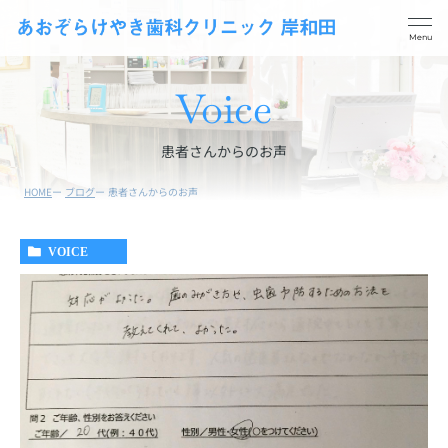
Voice
患者さんからのお声
HOME
ブログ
患者さんからのお声
予防メンテナンス
歯周病治療
VOICE
一般歯科
根管治療
妊娠中の方の歯の治療と
親知らずの抜歯
検診
小児歯科
ホワイトニング
義歯・入れ歯