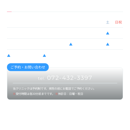
Infomation
当クリニックについて
診療時間
月
火
水
木
金
土
日祝
10:00 - 13:00
●
●
●
●
●
▲
ー
14:30 - 20:00
●
ー
▲
●
●
▲
ー
▲
水…14:30 - 19:00
▲
土…9:00 - 12:00 / 13:00 - 16:00
ご予約・お問い合わせ
072-432-3397
tel.
当クリニックは予約制です。来院の前にお電話でご予約ください。
※
受付時間は各30分前までです。
※
休診日：日曜・祝日