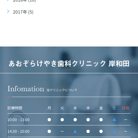
2017年 (5)
Infomation
当クリニックについて
診療時間
月
火
水
木
金
土
日祝
10:00 - 13:00
●
●
●
●
●
▲
ー
14:30 - 20:00
●
ー
▲
●
●
▲
ー