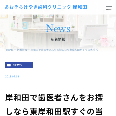
News
新着情報
HOME
新着情報
岸和田で歯医者さんをお探しなら東岸和田駅すぐの当院へ
予防メンテナンス
歯周病治療
NEWS
一般歯科
根管治療
妊娠中の方の歯の治療と
2018.07.09
親知らずの抜歯
検診
小児歯科
ホワイトニング
岸和田で歯医者さんをお探
義歯・入れ歯
しなら東岸和田駅すぐの当