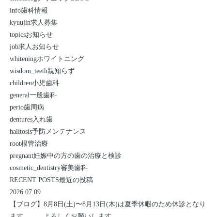
info
歯科情報
kyuujin
求人募集
topics
お知らせ
job
求人お知らせ
whitening
ホワイトニング
wisdom_teeth
親知らず
children
小児歯科
general
一般歯科
perio
歯周病
dentures
入れ歯
halitosis
予防メンテナンス
root
根管治療
pregnant
妊娠中の方の歯の治療と検診
cosmetic_dentistry
審美歯科
RECENT POSTS
最近の投稿
2026.07.09
【ブログ】
8月8日(土)〜8月13日(木)は夏季休暇のため休診となり
ます。 よろしくお願いします。