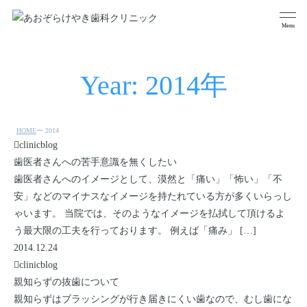
Year: 2014年
HOME
2014
clinicblog
予防メンテナンス
歯周病治療
歯医者さんへの苦手意識を無くしたい
一般歯科
根管治療
歯医者さんへのイメージとして、漠然と「痛い」「怖い」「不
安」などのマイナスなイメージを持たれている方が多くいらっし
妊娠中の方の歯の治療と
親知らずの抜歯
検診
ゃいます。 当院では、そのようなイメージを払拭して頂けるよ
う最大限の工夫を行っております。 例えば「痛み」 […]
小児歯科
ホワイトニング
2014.12.24
義歯・入れ歯
clinicblog
親知らずの抜歯について
親知らずはブラッシングが行き届きにくい歯なので、むし歯にな