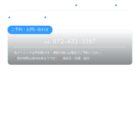
14:30 - 20:00
●
ー
▲
●
●
▲
ー
▲
水…14:30 - 19:00
▲
土…9:00 - 12:00 / 13:00 - 16:00
ご予約・お問い合わせ
072-432-3397
tel.
当クリニックは予約制です。来院の前にお電話でご予約ください。
※
受付時間は各30分前までです。
※
休診日：日曜・祝日