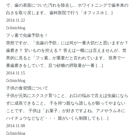
で、歯の表面についた汚れを除去し、ホワイトニングで歯本来の
白さを取り戻します。 歯科医院で行う「オフィスホ […]
2014.11.22
clinicblog
フッ素で虫歯予防を！
突然ですが、「虫歯の予防」には何が一番大切だと思いますか？
歯磨き？ 甘いものを控える？ 答えは一概には言えませんが、世
界的に見ると「フッ素」が重要だと言われています。 世界で一
番歯磨きをしていて、且つ砂糖の摂取量が一番 […]
2014.11.15
clinicblog
子供の食習慣について
子供が元気にスクスク育つこと、お口の悩みで言えば虫歯になら
ずに成長できること。 子を持つ親なら誰しもが願ってやまない
ことです。 子供は「お菓子」が好きですよね。アメやラムネに
ハイチュウなどなど・・・ 親がいくら制限しても […]
2014.11.08
clinicblog