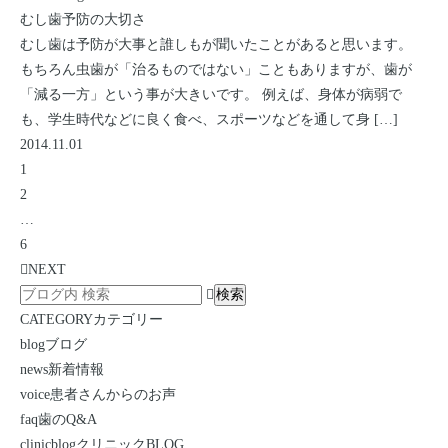
むし歯予防の大切さ
むし歯は予防が大事と誰しもが聞いたことがあると思います。
もちろん虫歯が「治るものではない」こともありますが、歯が
「減る一方」という事が大きいです。 例えば、身体が病弱で
も、学生時代などに良く食べ、スポーツなどを通して身 […]
2014.11.01
1
2
…
6
NEXT
CATEGORY
カテゴリー
blog
ブログ
news
新着情報
voice
患者さんからのお声
faq
歯のQ&A
clinicblog
クリニックBLOG